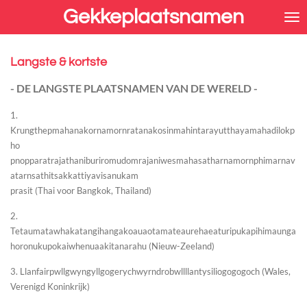
Gekkeplaatsnamen
Ga
direct
naar
de
Langste & kortste
hoofdinhoud
- DE LANGSTE PLAATSNAMEN VAN DE WERELD -
1.
Krungthepmahanakornamornratanakosinmahintarayutthayamahadilokp
ho
pnopparatrajathaniburiromudomrajaniwesmahasatharnamornphimarnav
atarnsathitsakkattiyavisanukam
prasit (Thai voor Bangkok, Thailand)
2.
Tetaumatawhakatangihangakoauaotamateaurehaeaturipukapihimaunga
horonukupokaiwhenuaakitanarahu (Nieuw-Zeeland)
3. Llanfairpwllgwyngyllgogerychwyrndrobwllllantysiliogogogoch (Wales,
Verenigd Koninkrijk)