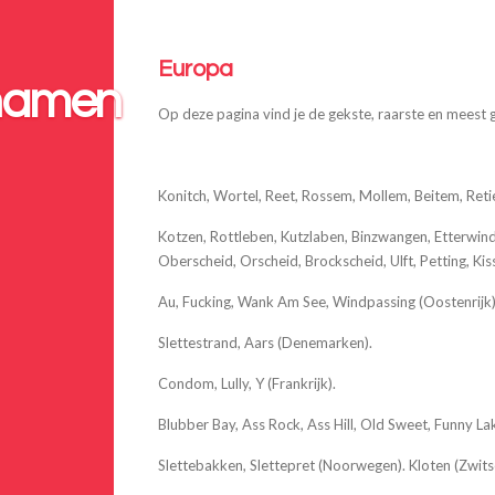
Europa
namen
Op deze pagina vind je de gekste, raarste en meest
Konitch, Wortel, Reet, Rossem, Mollem, Beitem, Retie,
Kotzen, Rottleben, Kutzlaben, Binzwangen, Etterwind
Oberscheid, Orscheid, Brockscheid, Ulft, Petting, Ki
Au, Fucking, Wank Am See, Windpassing (Oostenrijk). 
Slettestrand, Aars (Denemarken).
Condom, Lully, Y (Frankrijk).
Blubber Bay, Ass Rock, Ass Hill, Old Sweet, Funny L
Slettebakken, Slettepret (Noorwegen). Kloten (Zwits