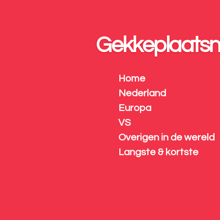
Ga
direct
naar
Gekkeplaats
de
hoofdinhoud
Home
Nederland
Europa
VS
Overigen in de wereld
Langste & kortste