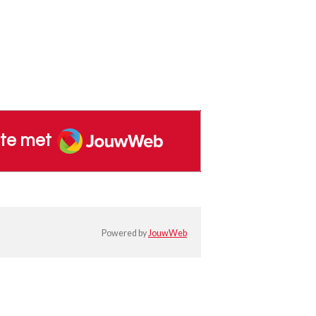
JouwWeb
te met
Powered by
JouwWeb