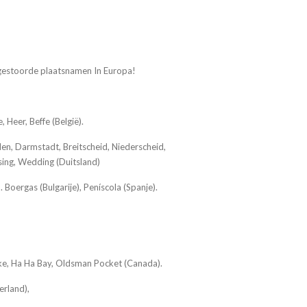
 gestoorde plaatsnamen In Europa!
 Heer, Beffe (België).
en, Darmstadt, Breitscheid, Niederscheid,
ssing, Wedding (Duitsland)
Boergas (Bulgarije), Peníscola (Spanje).
ake, Ha Ha Bay, Oldsman Pocket (Canada).
erland),